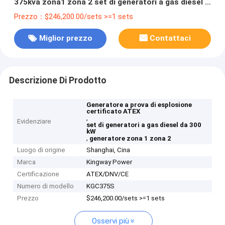
375kva zona1 zona 2 set di generatori a gas diesel a
prova di esplosione
Prezzo：$246,200.00/sets >=1 sets
Miglior prezzo
Contattaci
Descrizione Di Prodotto
Generatore a prova di esplosione
certificato ATEX
,
Evidenziare
set di generatori a gas diesel da 300
kW
,
generatore zona 1 zona 2
Luogo di origine
Shanghai, Cina
Marca
Kingway Power
Certificazione
ATEX/DNV/CE
Numero di modello
KGC375S
Prezzo
$246,200.00/sets >=1 sets
Osservi più