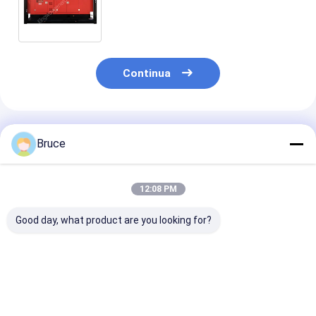
zona 2 set di generatori a gas
diesel a prova di esplosione
Continua
Prodotti Raccomandati
Bruce
12:08 PM
Good day, what product are you looking for?
ATEX Zona 2 Pompa
Compressore d'aria
Genset a prova
diesel ad alta
diesel
esplosione del
pressione a prova di
antideflagrante
generatore di
esplosione con telaio
ATEX Zona 2
emergenza in