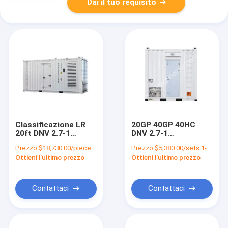
Dai il tuo requisito
Classificazione LR
20GP 40GP 40HC
20ft DNV 2.7-1
DNV 2.7-1
Container per
Contenitori offshore
Prezzo:
$18,730.00/pieces >=1 pieces
Prezzo:
$5,380.00/sets 1-1 sets
pescherecci di mare
certificati per
Ottieni l'ultimo prezzo
Ottieni l'ultimo prezzo
con norme DNV 2.7-1
piattaforme di gas e
petrolio o sistemi
HVAC
Contattaci
Contattaci