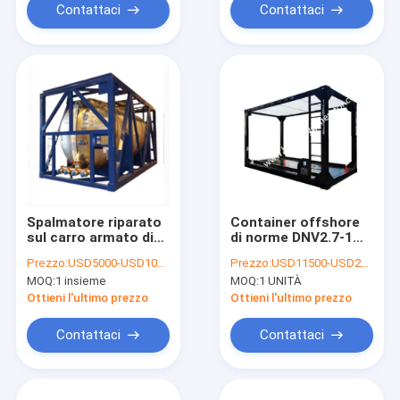
sollevamento
Contattaci
Contattaci
Spalmatore riparato
Container offshore
sul carro armato di
di norme DNV2.7-1
sollevamento di
per ingegneria
Prezzo:
USD5000-USD10000/set
Prezzo:
USD11500-USD23800
sollevamento della
offshore
MOQ:
1 insieme
MOQ:
1 UNITÀ
pagina del
contenitore offshore
Ottieni l'ultimo prezzo
Ottieni l'ultimo prezzo
delle anse 40ft
Contattaci
Contattaci