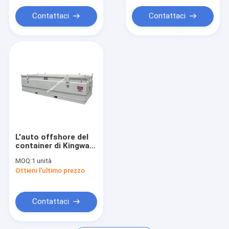
Contattaci
Contattaci
L'auto offshore del
container di Kingway
Bunded le norme del
MOQ:
1 unità
carro armato di IBC e
Ottieni l'ultimo prezzo
del cubo DNV
Contattaci