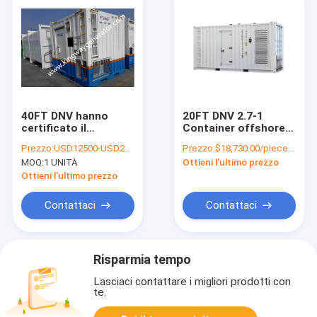
40FT DNV hanno
20FT DNV 2.7-1
certificato il
Container offshore
contenitore con
certificato Soluzione
Prezzo:
USD12500-USD25600
Prezzo:
$18,730.00/pieces >=1 pieces
trasporto del
di stoccaggio a
MOQ:
1 UNITÀ
Ottieni l'ultimo prezzo
registro di LIoyd
secco con
certificato
dimensioni interne di
Ottieni l'ultimo prezzo
5880mm*2330mm*2257
Contattaci
Contattaci
Risparmia tempo
Lasciaci contattare i migliori prodotti con
te.