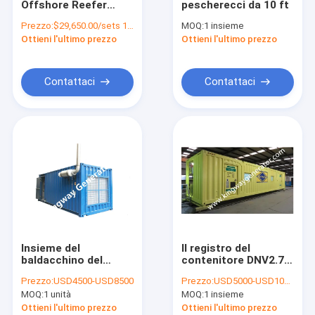
Offshore Reefer
pescherecci da 10 ft
Struttura del container
Container Generator
Prezzo:
$29,650.00/sets 1-4 sets
MOQ:
1 insieme
Set Container Con
Ottieni l'ultimo prezzo
Generatore portatile
Ottieni l'ultimo prezzo
Smartgen Control
Module Certificato
CE / ISO14001
Radiatore del generatore del motore diesel
Contattaci
Contattaci
Motore del gas naturale
Torre del faro
Calore e potere di cogenerazione
Marine Diesel Generator
La Banca di carico resistivo
Insieme del
Il registro del
Pompa acqua motore diesel
baldacchino del
contenitore DNV2.7-
generatore di Perkins
1 della struttura CSC
Prezzo:
USD4500-USD8500
Prezzo:
USD5000-USD10000/set
Doosan Volvo Deutz
di LIoyd offshore di
Gruppo di continuità di UPS
MOQ:
1 unità
MOQ:
1 insieme
Silent
norme certificato
Ottieni l'ultimo prezzo
Ottieni l'ultimo prezzo