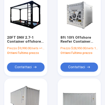
20FT DNV 2.7-1
8ft 10ft Offshore
Container offshore
Reefer Container
per piattaforme di
Generator Set
Prezzo:
$9,990.00/sets >=1 sets
Prezzo:
$28,950.00/sets 1-4 sets
petrolio e gas Lifting
Container per
Ottieni l'ultimo prezzo
Ottieni l'ultimo prezzo
Skid Slings Starting
richiesta dei clienti
System 24V DC
Certificato
Electric Start
CE/ISO14001 incluso
Contattaci
Contattaci
Casa
Prodotti
Chi siamo