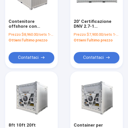
Fatory Tour
Controllo di qualità
Contenitore
20' Certificazione
offshore con
DNV 2.7-1
Contattaci
certificazione DNV
Contenitori offshore
Prezzo:
$8,960.00/sets 1-1 sets
Prezzo:
$7,900.00/sets 1-1 sets
da 20 piedi con
versatili per il
Ottieni l'ultimo prezzo
Ottieni l'ultimo prezzo
piastra di acciaio e
trasporto e le
notizie
trasporto di merci
soluzioni di
secche
stoccaggio
Tutti i casi
Contattaci
Contattaci
Generatore del gas
generatore diesel
Attrezzatura di zona 2 di ATEX
Contenitore offshore di DNV 2.7-1
8ft 10ft 20ft
Container per