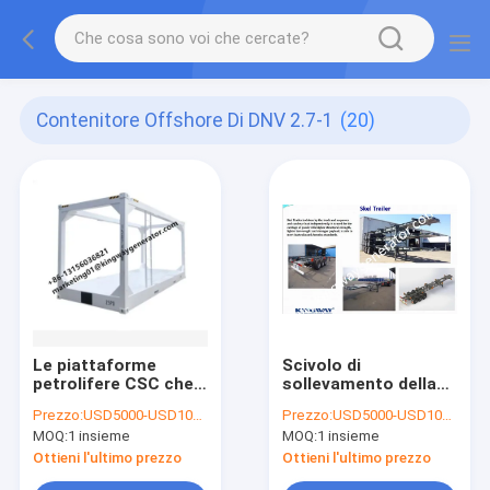
Contenitore Offshore Di DNV 2.7-1
(20)
Le piattaforme
Scivolo di
petrolifere CSC che
sollevamento della
spediscono i
struttura dei
Prezzo:
USD5000-USD10000/set
Prezzo:
USD5000-USD10000/set
contenitori offshore
container delle
MOQ:
1 insieme
MOQ:
1 insieme
di DNV 2.7-1
piattaforme di
incorniciano lo
petrolio marino CSC
Ottieni l'ultimo prezzo
Ottieni l'ultimo prezzo
scivolo di
DNV