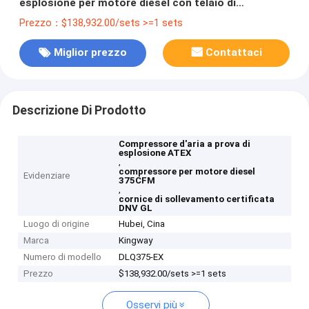
esplosione per motore diesel con telaio di
sollevamento certificato DNV GL ST E271
Prezzo：$138,932.00/sets >=1 sets
Miglior prezzo
Contattaci
Descrizione Di Prodotto
Compressore d'aria a prova di
esplosione ATEX
,
compressore per motore diesel
Evidenziare
375CFM
,
cornice di sollevamento certificata
DNV GL
Luogo di origine
Hubei, Cina
Marca
Kingway
Numero di modello
DLQ375-EX
Prezzo
$138,932.00/sets >=1 sets
Osservi più