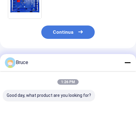
motore diesel con telaio di
sollevamento certificato DNV GL
ST E271
Continua
Prodotti Raccomandati
Bruce
1:26 PM
Good day, what product are you looking for?
ATEX Zona 2 Pompa
Compressore d'aria
Genset a prova
diesel ad alta
diesel
esplosione del
pressione a prova di
antideflagrante
generatore di
esplosione con telaio
ATEX Zona 2
emergenza in