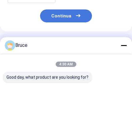
Continua
Prodotti Raccomandati
Bruce
4:30 AM
Good day, what product are you looking for?
ATEX Zona 2 Pompa
Compressore d'aria
Genset a prova
diesel ad alta
diesel
esplosione del
pressione a prova di
antideflagrante
generatore di
esplosione con telaio
ATEX Zona 2
emergenza in
DNV
containerizzato con
posizione peri
Miglior prezzo
Miglior prezzo
Miglior pr
telaio DNV