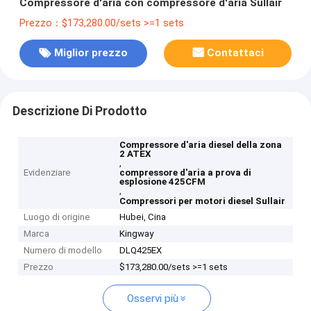
Compressore d'aria con compressore d'aria Sullair
Prezzo：$173,280.00/sets >=1 sets
Miglior prezzo
Contattaci
Descrizione Di Prodotto
Compressore d'aria diesel della zona
2 ATEX
,
Evidenziare
compressore d'aria a prova di
esplosione 425CFM
,
Compressori per motori diesel Sullair
Luogo di origine
Hubei, Cina
Marca
Kingway
Numero di modello
DLQ425EX
Prezzo
$173,280.00/sets >=1 sets
Osservi più