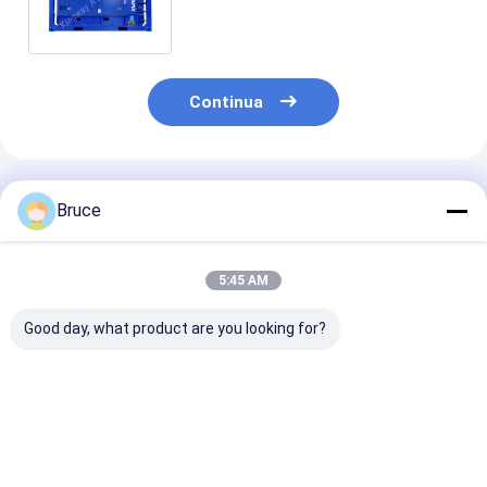
compressore d'aria Sullair
Continua
Prodotti Raccomandati
Bruce
5:45 AM
Good day, what product are you looking for?
Genset a prova di
Compressore d'aria
60KVA ATEX
esplosione del
offshore zona 2 di
certificato zo
generatore di
tipo mobile
generatore die
emergenza in
Temp classe T
posizione pericolosa
Offshore utili
Miglior prezzo
Miglior prezzo
Miglior pr