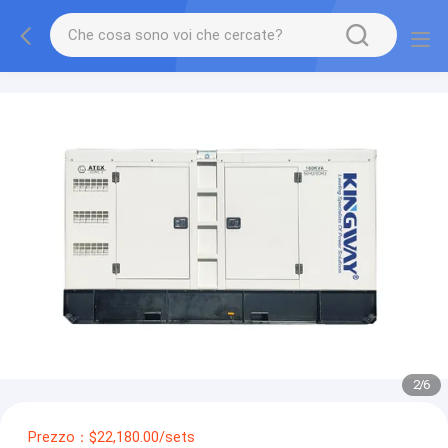
2
/
6
Prezzo：$22,180.00/sets