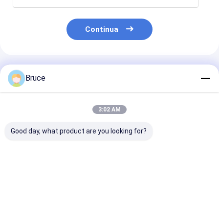
Continua
Prodotti Raccomandati
Bruce
3:02 AM
Good day, what product are you looking for?
ATEX Zona 2 Set di
Generatore marino a
200 kW ATEX Z
generatori marini a
prova di esplosione
Sistema di
prova di esplosione
da 100 kVA con
generatore die
da 100 kVA
motore conforme
prova di scari
certificati con
alle norme ATEX
(T3), montato 
Miglior prezzo
Miglior prezzo
Miglior pr
contenitore offshore
Zona 2 e DNV 2.7-1
DNV 2.7-1 Cert
DNV 2.7-1
Offshore Lifti