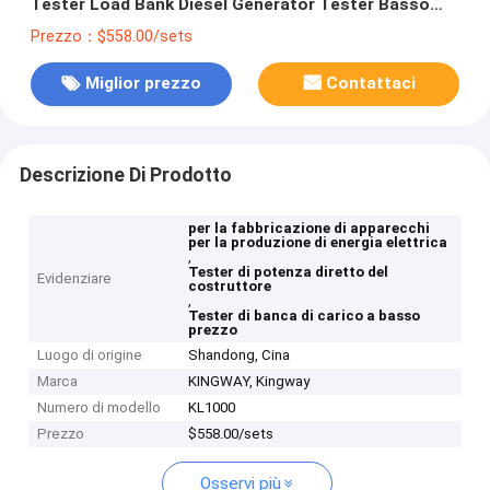
Tester Load Bank Diesel Generator Tester Basso
prezzo Cina Brand load bank
Prezzo：$558.00/sets
Miglior prezzo
Contattaci
Descrizione Di Prodotto
per la fabbricazione di apparecchi
per la produzione di energia elettrica
,
Tester di potenza diretto del
Evidenziare
costruttore
,
Tester di banca di carico a basso
prezzo
Luogo di origine
Shandong, Cina
Marca
KINGWAY, Kingway
Numero di modello
KL1000
Prezzo
$558.00/sets
Osservi più