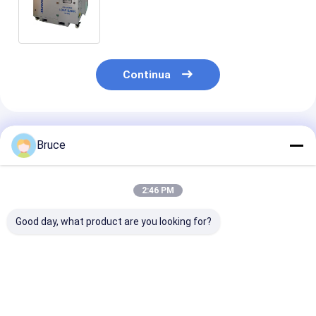
Diesel Generator Tester Basso
prezzo Cina Brand load bank
Continua
Prodotti Raccomandati
Bruce
2:46 PM
Good day, what product are you looking for?
Banco di carico
Kingway KW2800
KW2800 Banca
induttivo resistivo
Intelligent Resistive
carico indutti
intelligente KW2000
and Inductive Load
resistivo
per test di gruppi
Bank per la prova del