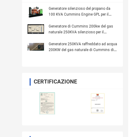
Generatore silenzioso del propano da
100 KVA Cummins Engine GPL per il
condizionatore d'aria della pompa di
calore del gas
Generatore di Cummins 200kw del gas
naturale 250KVA silenzioso per il
condizionatore d'aria della pompa di
calore del gas
Generatore 250KVA raffreddato ad acqua
200KW del gas naturale di Cummins di
uso della miniera
CERTIFICAZIONE