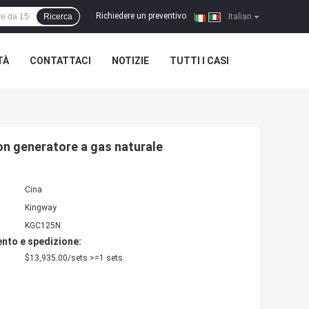
Richiedere un preventivo
Ricerca
|
Italian
TÀ
CONTATTACI
NOTIZIE
TUTTI I CASI
con generatore a gas naturale
Cina
Kingway
KGC125N
nto e spedizione:
$13,935.00/sets >=1 sets