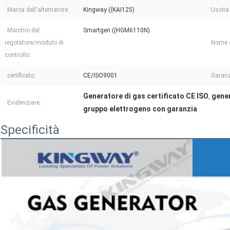
Marca dell'alternatore:
Kingway ((KAI125)
Uscita 
Marchio del
Smartgen ((HGM6110N)
regolatore/modulo di
Nome d
controllo:
certificato:
CE/ISO9001
Garanz
Generatore di gas certificato CE ISO
gener
,
Evidenziare:
gruppo elettrogeno con garanzia
Specificità