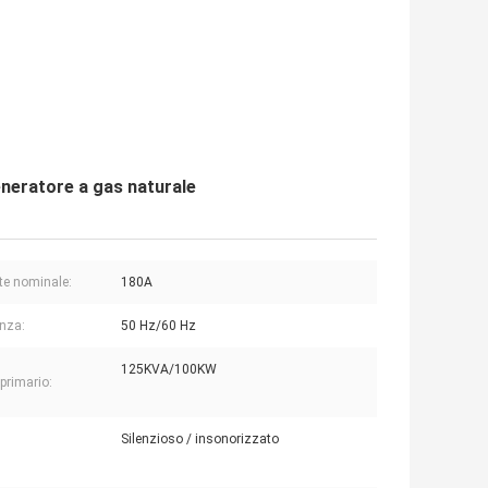
eneratore a gas naturale
te nominale:
180A
nza:
50 Hz/60 Hz
125KVA/100KW
 primario:
Silenzioso / insonorizzato