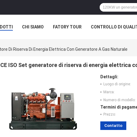
DOTTI
CHI SIAMO
FATORY TOUR
CONTROLLO DI QUALI
ore Di Riserva Di Energia Elettrica Con Generatore A Gas Naturale
CE ISO Set generatore di riserva di energia elettrica 
Dettagli:
Luogo di origine:
Marca:
Numero di modello:
Termini di pagame
Prezzo:
Contatto