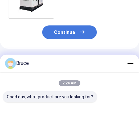
DNV Certificato Diesel Genset
Slient
Continua
Prodotti Raccomandati
Bruce
2:24 AM
Good day, what product are you looking for?
Gruppi elettrogeni
20KVA ISUZU Diesel
Generatore die
per motori diesel
Engine Generator
30kva del
certificati ISO CE
Set Silent Type 3
baldacchino
Generatori diesel
Phase 50HZ
silenzioso ecc