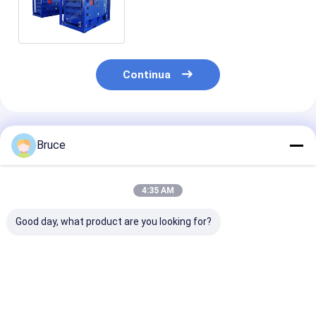
d'aria Diesel Compressore
d'aria
Continua
Prodotti Raccomandati
Bruce
4:35 AM
Good day, what product are you looking for?
Genset a prova di
Compressore d'aria
60KVA ATEX
esplosione del
offshore zona 2 di
certificato zo
generatore di
tipo mobile
generatore die
emergenza in
Temp classe T