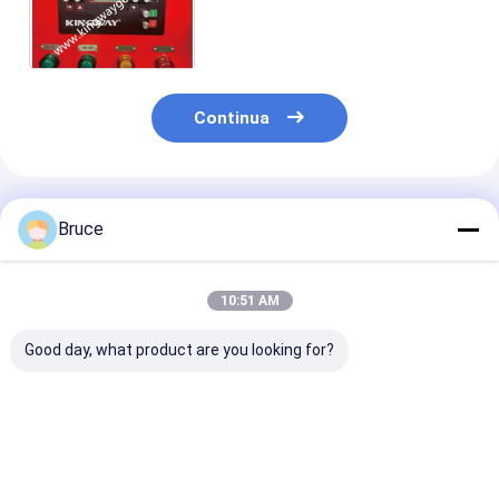
DNV 2.7-1 ATEX 375CFM
protetto contro le esplosioni
Continua
Prodotti Raccomandati
Bruce
10:51 AM
Good day, what product are you looking for?
ATEX Zone 2
Containerized ATEX
Genset a prova
Explosion Proof High
Zone 2 Ex-Proof
esplosione del
Pressure Diesel Sea
Diesel Engine Air
generatore di
Water Pump with
Compressor with
emergenza in