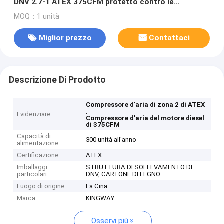
DNV 2.7-1 ATEX 375CFM protetto contro le
esplosioni
MOQ：1 unità
Miglior prezzo
Contattaci
Descrizione Di Prodotto
Compressore d'aria di zona 2 di ATEX
,
Evidenziare
Compressore d'aria del motore diesel
di 375CFM
Capacità di
300 unità all'anno
alimentazione
Certificazione
ATEX
Imballaggi
STRUTTURA DI SOLLEVAMENTO DI
particolari
DNV, CARTONE DI LEGNO
Luogo di origine
La Cina
Marca
KINGWAY
Osservi più