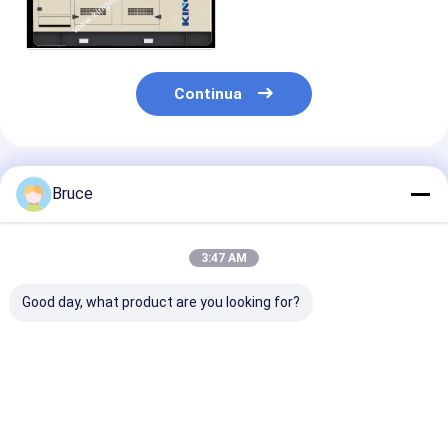
vendere
Continua
Prodotti Raccomandati
Bruce
3:47 AM
Good day, what product are you looking for?
ATEX Zona 2 Set di
Generatore marino a
200 kW ATEX Z
generatori marini a
prova di esplosione
Sistema di
prova di esplosione
da 100 kVA con
generatore die
da 100 kVA
motore conforme
prova di scari
certificati con
alle norme ATEX
(T3), montato 
Miglior prezzo
Miglior prezzo
Miglior pr