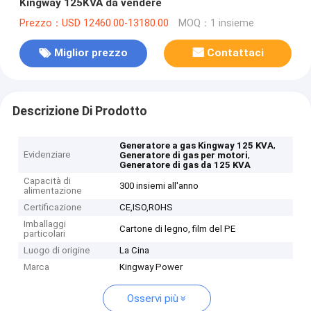
Kingway 125KVA da vendere
Prezzo：USD 12460.00-13180.00
MOQ：1 insieme
Miglior prezzo
Contattaci
Descrizione Di Prodotto
,
Generatore a gas Kingway 125 KVA
Evidenziare
,
Generatore di gas per motori
Generatore di gas da 125 KVA
Capacità di
300 insiemi all'anno
alimentazione
Certificazione
CE,ISO,ROHS
Imballaggi
Cartone di legno, film del PE
particolari
Luogo di origine
La Cina
Marca
Kingway Power
Osservi più